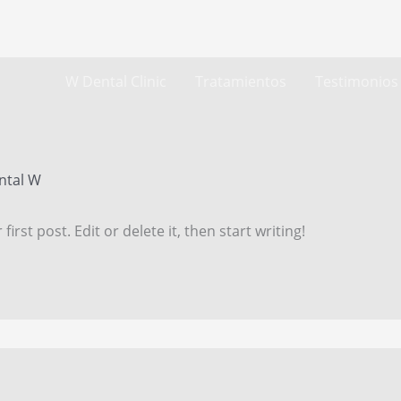
W Dental Clinic
Tratamientos
Testimonios
ntal W
rst post. Edit or delete it, then start writing!