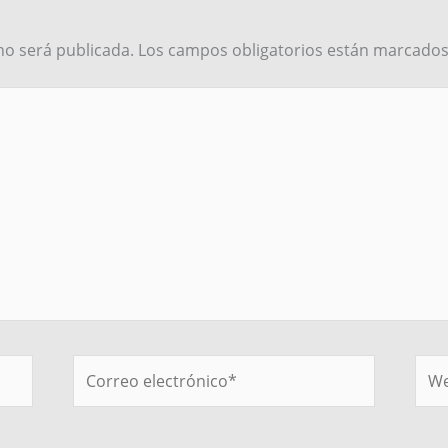
no será publicada.
Los campos obligatorios están marcado
Correo
We
electrónico*