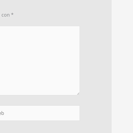
s con
*
b